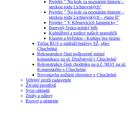
Projekt: " Na kole za poznáním historie –
stezkou rodu Lichnovských"
Projekt: " Na kole za poznáním historie –
stezkou rodu Lichnovských – etapa II"
Projekt: " V Křenovicích fantasticky "
Barevný česko-polský běh
Kulinářství a tradice našich prarodičů
Klasem a hvězdou - Kultura bez hranic
Točna BUS u nádraží budovy SŽ, obec
Chuchelná
Rekonstrukce části poškozené místní
komunikace na ul. Družstevní v Chuchelné
Rekonstrukce části chodníku na p.č. 983⁄1 na ul.
Komenského v Chuchelné
Novostavba požární zbrojnice v Chuchelné
Veřejný profil zadavetele
Životní prostředí
Svoz odpadů
Ztráty a nálezy
Rozvoj a strategie