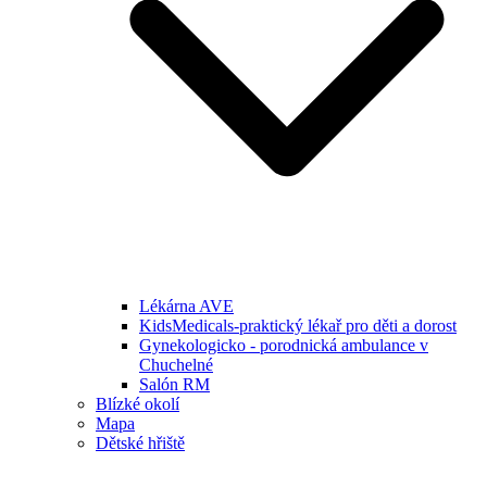
Lékárna AVE
KidsMedicals-praktický lékař pro děti a dorost
Gynekologicko - porodnická ambulance v
Chuchelné
Salón RM
Blízké okolí
Mapa
Dětské hřiště