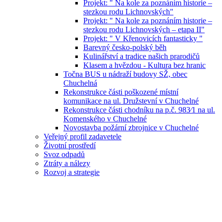
Projekt: " Na kole za poznáním historie –
stezkou rodu Lichnovských"
Projekt: " Na kole za poznáním historie –
stezkou rodu Lichnovských – etapa II"
Projekt: " V Křenovicích fantasticky "
Barevný česko-polský běh
Kulinářství a tradice našich prarodičů
Klasem a hvězdou - Kultura bez hranic
Točna BUS u nádraží budovy SŽ, obec
Chuchelná
Rekonstrukce části poškozené místní
komunikace na ul. Družstevní v Chuchelné
Rekonstrukce části chodníku na p.č. 983⁄1 na ul.
Komenského v Chuchelné
Novostavba požární zbrojnice v Chuchelné
Veřejný profil zadavetele
Životní prostředí
Svoz odpadů
Ztráty a nálezy
Rozvoj a strategie