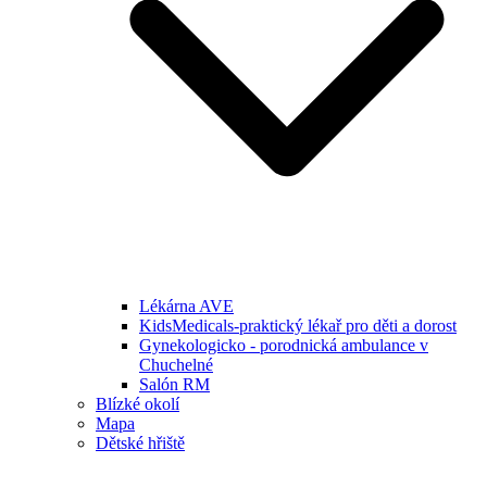
Lékárna AVE
KidsMedicals-praktický lékař pro děti a dorost
Gynekologicko - porodnická ambulance v
Chuchelné
Salón RM
Blízké okolí
Mapa
Dětské hřiště