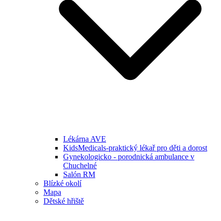
Lékárna AVE
KidsMedicals-praktický lékař pro děti a dorost
Gynekologicko - porodnická ambulance v
Chuchelné
Salón RM
Blízké okolí
Mapa
Dětské hřiště