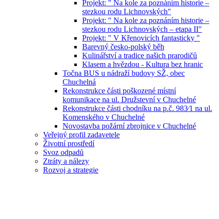
Projekt: " Na kole za poznáním historie –
stezkou rodu Lichnovských"
Projekt: " Na kole za poznáním historie –
stezkou rodu Lichnovských – etapa II"
Projekt: " V Křenovicích fantasticky "
Barevný česko-polský běh
Kulinářství a tradice našich prarodičů
Klasem a hvězdou - Kultura bez hranic
Točna BUS u nádraží budovy SŽ, obec
Chuchelná
Rekonstrukce části poškozené místní
komunikace na ul. Družstevní v Chuchelné
Rekonstrukce části chodníku na p.č. 983⁄1 na ul.
Komenského v Chuchelné
Novostavba požární zbrojnice v Chuchelné
Veřejný profil zadavetele
Životní prostředí
Svoz odpadů
Ztráty a nálezy
Rozvoj a strategie