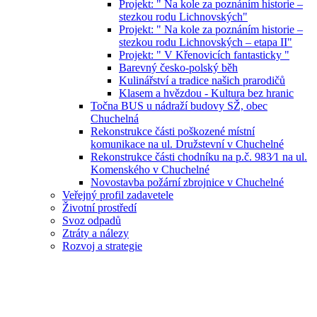
Projekt: " Na kole za poznáním historie –
stezkou rodu Lichnovských"
Projekt: " Na kole za poznáním historie –
stezkou rodu Lichnovských – etapa II"
Projekt: " V Křenovicích fantasticky "
Barevný česko-polský běh
Kulinářství a tradice našich prarodičů
Klasem a hvězdou - Kultura bez hranic
Točna BUS u nádraží budovy SŽ, obec
Chuchelná
Rekonstrukce části poškozené místní
komunikace na ul. Družstevní v Chuchelné
Rekonstrukce části chodníku na p.č. 983⁄1 na ul.
Komenského v Chuchelné
Novostavba požární zbrojnice v Chuchelné
Veřejný profil zadavetele
Životní prostředí
Svoz odpadů
Ztráty a nálezy
Rozvoj a strategie