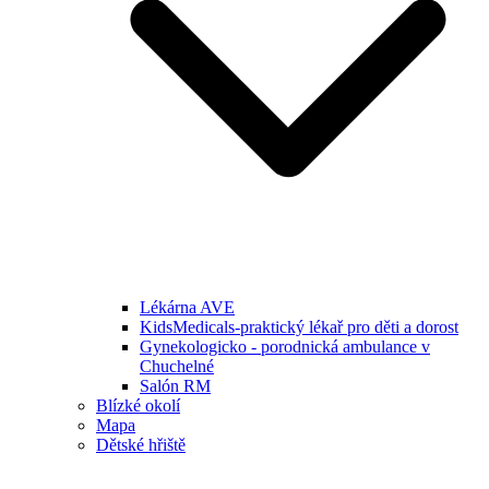
Lékárna AVE
KidsMedicals-praktický lékař pro děti a dorost
Gynekologicko - porodnická ambulance v
Chuchelné
Salón RM
Blízké okolí
Mapa
Dětské hřiště