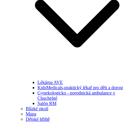
Lékárna AVE
KidsMedicals-praktický lékař pro děti a dorost
Gynekologicko - porodnická ambulance v
Chuchelné
Salón RM
Blízké okolí
Mapa
Dětské hřiště