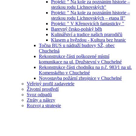
Projekt: " Na kole za poznáním historie –
stezkou rodu Lichnovských"
Projekt: " Na kole za poznáním historie –
stezkou rodu Lichnovských – etapa II"
Projekt: " V Křenovicích fantasticky "
Barevný česko-polský běh
Kulinářství a tradice našich prarodičů
Klasem a hvězdou - Kultura bez hranic
Točna BUS u nádraží budovy SŽ, obec
Chuchelná
Rekonstrukce části poškozené místní
komunikace na ul. Družstevní v Chuchelné
Rekonstrukce části chodníku na p.č. 983⁄1 na ul.
Komenského v Chuchelné
Novostavba požární zbrojnice v Chuchelné
Veřejný profil zadavetele
Životní prostředí
Svoz odpadů
Ztráty a nálezy
Rozvoj a strategie