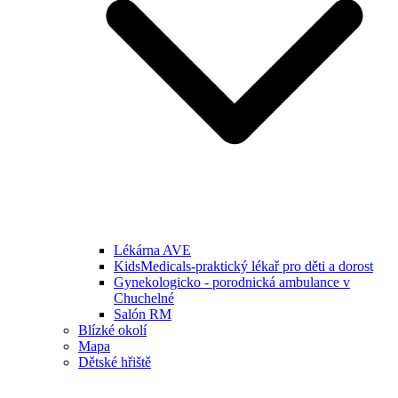
Lékárna AVE
KidsMedicals-praktický lékař pro děti a dorost
Gynekologicko - porodnická ambulance v
Chuchelné
Salón RM
Blízké okolí
Mapa
Dětské hřiště