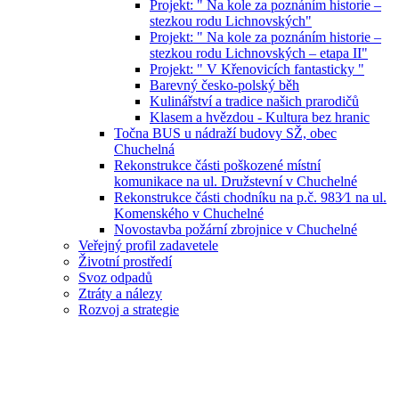
Projekt: " Na kole za poznáním historie –
stezkou rodu Lichnovských"
Projekt: " Na kole za poznáním historie –
stezkou rodu Lichnovských – etapa II"
Projekt: " V Křenovicích fantasticky "
Barevný česko-polský běh
Kulinářství a tradice našich prarodičů
Klasem a hvězdou - Kultura bez hranic
Točna BUS u nádraží budovy SŽ, obec
Chuchelná
Rekonstrukce části poškozené místní
komunikace na ul. Družstevní v Chuchelné
Rekonstrukce části chodníku na p.č. 983⁄1 na ul.
Komenského v Chuchelné
Novostavba požární zbrojnice v Chuchelné
Veřejný profil zadavetele
Životní prostředí
Svoz odpadů
Ztráty a nálezy
Rozvoj a strategie