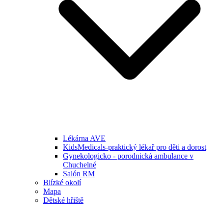
Lékárna AVE
KidsMedicals-praktický lékař pro děti a dorost
Gynekologicko - porodnická ambulance v
Chuchelné
Salón RM
Blízké okolí
Mapa
Dětské hřiště