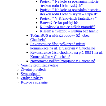
Projekt: " Na kole za poznáním historie –
stezkou rodu Lichnovských"
Projekt: " Na kole za poznáním historie –
stezkou rodu Lichnovských – etapa II"
Projekt: " V Křenovicích fantasticky "
Barevný česko-polský běh
Kulinářství a tradice našich prarodičů
Klasem a hvězdou - Kultura bez hranic
Točna BUS u nádraží budovy SŽ, obec
Chuchelná
Rekonstrukce části poškozené místní
komunikace na ul. Družstevní v Chuchelné
Rekonstrukce části chodníku na p.č. 983⁄1 na ul.
Komenského v Chuchelné
Novostavba požární zbrojnice v Chuchelné
Veřejný profil zadavetele
Životní prostředí
Svoz odpadů
Ztráty a nálezy
Rozvoj a strategie