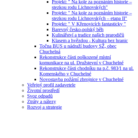
Projekt: " Na kole za poznáním historie –
stezkou rodu Lichnovských"
Projekt: " Na kole za poznáním historie –
stezkou rodu Lichnovských – etapa II"
Projekt: " V Křenovicích fantasticky "
Barevný česko-polský běh
Kulinářství a tradice našich prarodičů
Klasem a hvězdou - Kultura bez hranic
Točna BUS u nádraží budovy SŽ, obec
Chuchelná
Rekonstrukce části poškozené místní
komunikace na ul. Družstevní v Chuchelné
Rekonstrukce části chodníku na p.č. 983⁄1 na ul.
Komenského v Chuchelné
Novostavba požární zbrojnice v Chuchelné
Veřejný profil zadavetele
Životní prostředí
Svoz odpadů
Ztráty a nálezy
Rozvoj a strategie