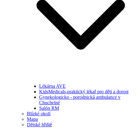
Lékárna AVE
KidsMedicals-praktický lékař pro děti a dorost
Gynekologicko - porodnická ambulance v
Chuchelné
Salón RM
Blízké okolí
Mapa
Dětské hřiště