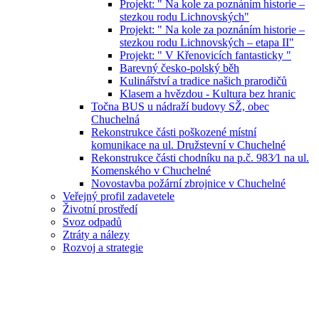
Projekt: " Na kole za poznáním historie –
stezkou rodu Lichnovských"
Projekt: " Na kole za poznáním historie –
stezkou rodu Lichnovských – etapa II"
Projekt: " V Křenovicích fantasticky "
Barevný česko-polský běh
Kulinářství a tradice našich prarodičů
Klasem a hvězdou - Kultura bez hranic
Točna BUS u nádraží budovy SŽ, obec
Chuchelná
Rekonstrukce části poškozené místní
komunikace na ul. Družstevní v Chuchelné
Rekonstrukce části chodníku na p.č. 983⁄1 na ul.
Komenského v Chuchelné
Novostavba požární zbrojnice v Chuchelné
Veřejný profil zadavetele
Životní prostředí
Svoz odpadů
Ztráty a nálezy
Rozvoj a strategie