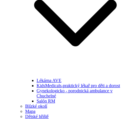
Lékárna AVE
KidsMedicals-praktický lékař pro děti a dorost
Gynekologicko - porodnická ambulance v
Chuchelné
Salón RM
Blízké okolí
Mapa
Dětské hřiště