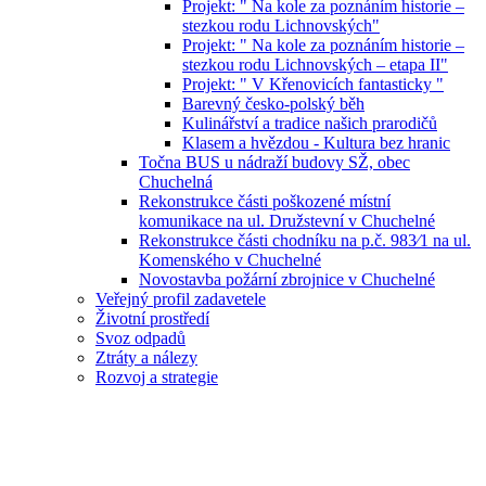
Projekt: " Na kole za poznáním historie –
stezkou rodu Lichnovských"
Projekt: " Na kole za poznáním historie –
stezkou rodu Lichnovských – etapa II"
Projekt: " V Křenovicích fantasticky "
Barevný česko-polský běh
Kulinářství a tradice našich prarodičů
Klasem a hvězdou - Kultura bez hranic
Točna BUS u nádraží budovy SŽ, obec
Chuchelná
Rekonstrukce části poškozené místní
komunikace na ul. Družstevní v Chuchelné
Rekonstrukce části chodníku na p.č. 983⁄1 na ul.
Komenského v Chuchelné
Novostavba požární zbrojnice v Chuchelné
Veřejný profil zadavetele
Životní prostředí
Svoz odpadů
Ztráty a nálezy
Rozvoj a strategie