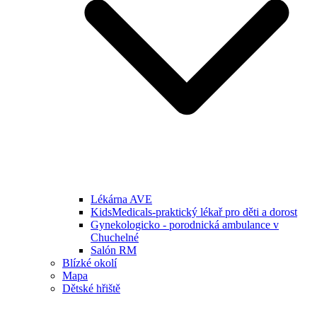
Lékárna AVE
KidsMedicals-praktický lékař pro děti a dorost
Gynekologicko - porodnická ambulance v
Chuchelné
Salón RM
Blízké okolí
Mapa
Dětské hřiště