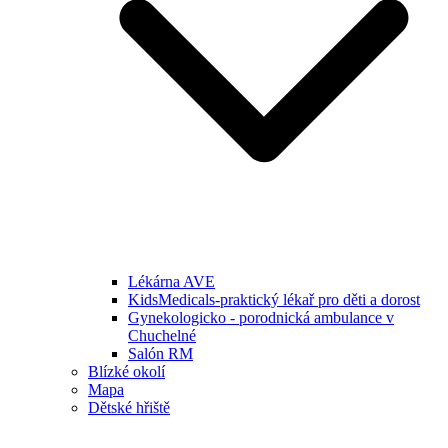
Lékárna AVE
KidsMedicals-praktický lékař pro děti a dorost
Gynekologicko - porodnická ambulance v
Chuchelné
Salón RM
Blízké okolí
Mapa
Dětské hřiště