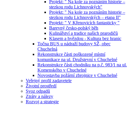
Projekt: " Na kole za poznáním historie –
stezkou rodu Lichnovských"
Projekt: " Na kole za poznáním historie –
stezkou rodu Lichnovských – etapa II"
Projekt: " V Křenovicích fantasticky "
Barevný česko-polský běh
Kulinářství a tradice našich prarodičů
Klasem a hvězdou - Kultura bez hranic
Točna BUS u nádraží budovy SŽ, obec
Chuchelná
Rekonstrukce části poškozené místní
komunikace na ul. Družstevní v Chuchelné
Rekonstrukce části chodníku na p.č. 983⁄1 na ul.
Komenského v Chuchelné
Novostavba požární zbrojnice v Chuchelné
Veřejný profil zadavetele
Životní prostředí
Svoz odpadů
Ztráty a nálezy
Rozvoj a strategie