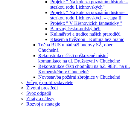
Projekt: " Na kole za poznáním historie –
stezkou rodu Lichnovských"
Projekt: " Na kole za poznáním historie –
stezkou rodu Lichnovských – etapa II"
Projekt: " V Křenovicích fantasticky "
Barevný česko-polský běh
Kulinářství a tradice našich prarodičů
Klasem a hvězdou - Kultura bez hranic
Točna BUS u nádraží budovy SŽ, obec
Chuchelná
Rekonstrukce části poškozené místní
komunikace na ul. Družstevní v Chuchelné
Rekonstrukce části chodníku na p.č. 983⁄1 na ul.
Komenského v Chuchelné
Novostavba požární zbrojnice v Chuchelné
Veřejný profil zadavetele
Životní prostředí
Svoz odpadů
Ztráty a nálezy
Rozvoj a strategie