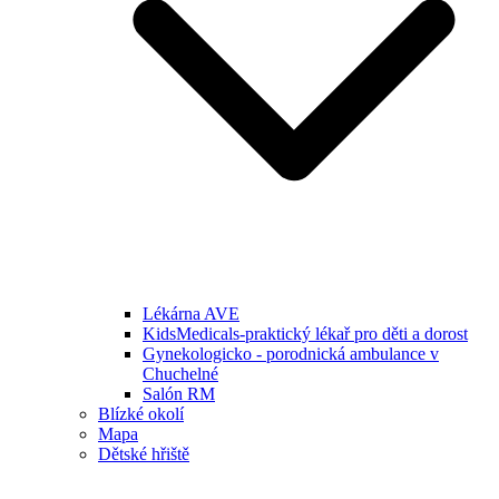
Lékárna AVE
KidsMedicals-praktický lékař pro děti a dorost
Gynekologicko - porodnická ambulance v
Chuchelné
Salón RM
Blízké okolí
Mapa
Dětské hřiště