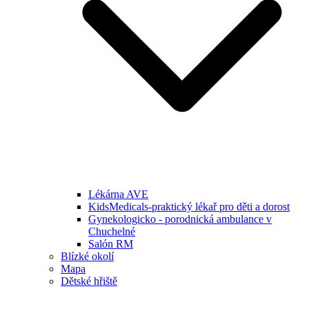
Lékárna AVE
KidsMedicals-praktický lékař pro děti a dorost
Gynekologicko - porodnická ambulance v
Chuchelné
Salón RM
Blízké okolí
Mapa
Dětské hřiště