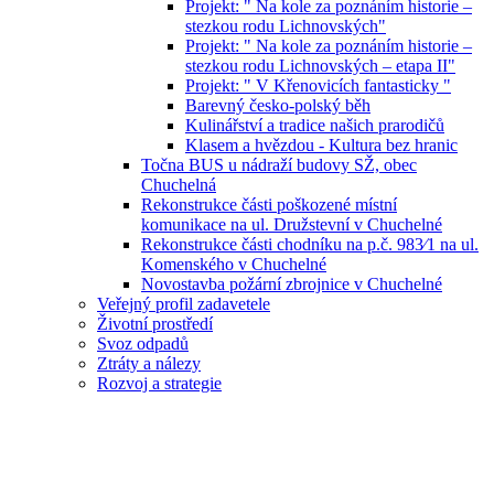
Projekt: " Na kole za poznáním historie –
stezkou rodu Lichnovských"
Projekt: " Na kole za poznáním historie –
stezkou rodu Lichnovských – etapa II"
Projekt: " V Křenovicích fantasticky "
Barevný česko-polský běh
Kulinářství a tradice našich prarodičů
Klasem a hvězdou - Kultura bez hranic
Točna BUS u nádraží budovy SŽ, obec
Chuchelná
Rekonstrukce části poškozené místní
komunikace na ul. Družstevní v Chuchelné
Rekonstrukce části chodníku na p.č. 983⁄1 na ul.
Komenského v Chuchelné
Novostavba požární zbrojnice v Chuchelné
Veřejný profil zadavetele
Životní prostředí
Svoz odpadů
Ztráty a nálezy
Rozvoj a strategie