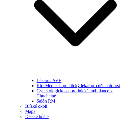
Lékárna AVE
KidsMedicals-praktický lékař pro děti a dorost
Gynekologicko - porodnická ambulance v
Chuchelné
Salón RM
Blízké okolí
Mapa
Dětské hřiště