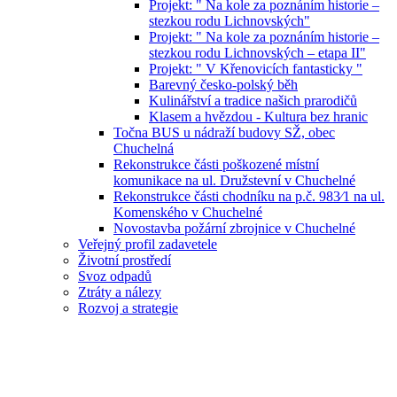
Projekt: " Na kole za poznáním historie –
stezkou rodu Lichnovských"
Projekt: " Na kole za poznáním historie –
stezkou rodu Lichnovských – etapa II"
Projekt: " V Křenovicích fantasticky "
Barevný česko-polský běh
Kulinářství a tradice našich prarodičů
Klasem a hvězdou - Kultura bez hranic
Točna BUS u nádraží budovy SŽ, obec
Chuchelná
Rekonstrukce části poškozené místní
komunikace na ul. Družstevní v Chuchelné
Rekonstrukce části chodníku na p.č. 983⁄1 na ul.
Komenského v Chuchelné
Novostavba požární zbrojnice v Chuchelné
Veřejný profil zadavetele
Životní prostředí
Svoz odpadů
Ztráty a nálezy
Rozvoj a strategie